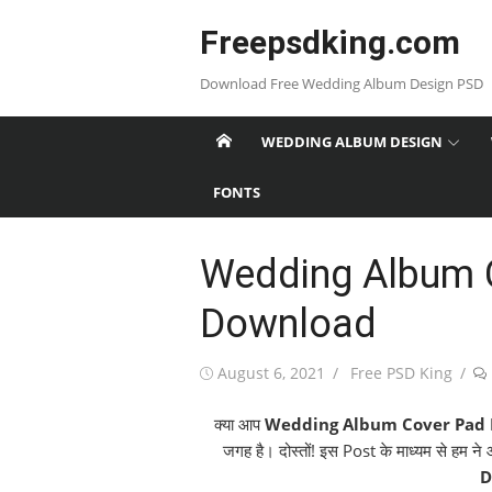
Skip
Freepsdking.com
to
content
Download Free Wedding Album Design PSD
WEDDING ALBUM DESIGN
FONTS
Wedding Album C
Download
Posted
Author
August 6, 2021
Free PSD King
on
क्या आप
Wedding Album Cover Pad 
जगह है। दोस्तों! इस Post के माध्यम से हम न
D