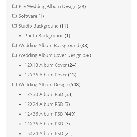
Pre Wedding Album Design
(29)
Software
(1)
Studio Background
(11)
Photo Background
(1)
Wedding Album Background
(33)
Wedding Album Cover Design
(58)
12X18 Album Cover
(24)
12X36 Album Cover
(13)
Wedding Album Design
(548)
12×30 Album PSD
(33)
12X24 Album PSD
(3)
12×36 Album PSD
(449)
14X36 Album PSD
(7)
15X24 Album PSD
(21)