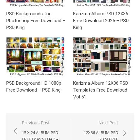
PSD Backgrounds for
Karizma Album PSD 12X36
Photoshop Free Download –
Free Download 2025 – PSD
PSD King
King
PSD Background HD 1080p
Karizma Album 12X36 PSD
Free Download – PSD King
Templates Free Download
Vol 51
Post
Previous Post
Next Post
navigation
15 X 24 ALBUM PSD
12X36 ALBUM PSD
FREE DOWNLOAD –
2024 FREE