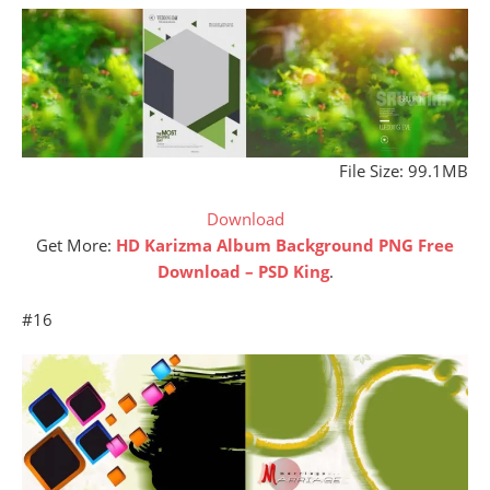
File Size: 99.1MB
Download
Get More:
HD Karizma Album Background PNG Free
Download – PSD King
.
#16