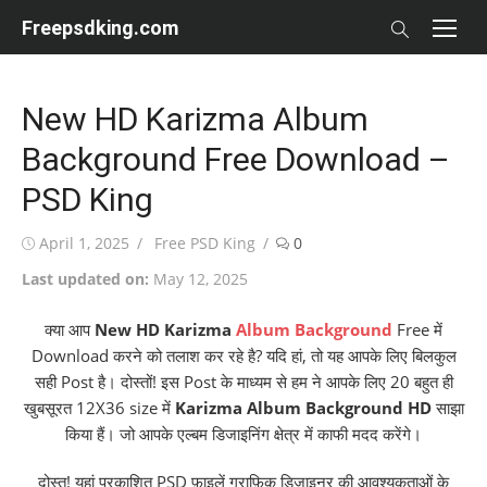
Skip
Freepsdking.com
to
content
New HD Karizma Album
Background Free Download –
PSD King
Posted
Author
April 1, 2025
Free PSD King
0
on
Last updated on:
May 12, 2025
क्या आप
New HD Karizma
Album Background
Free में
Download करने को तलाश कर रहे है? यदि हां, तो यह आपके लिए बिलकुल
सही Post है। दोस्तों! इस Post के माध्यम से हम ने आपके लिए 20 बहुत ही
खुबसूरत 12X36 size में
Karizma Album Background HD
साझा
किया हैं। जो आपके एल्बम डिजाइनिंग क्षेत्र में काफी मदद करेंगे।
दोस्त! यहां प्रकाशित PSD फ़ाइलें ग्राफ़िक डिज़ाइनर की आवश्यकताओं के