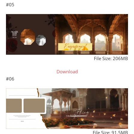
#05
File Size: 206MB
Download
#06
File Size: 91.5MB