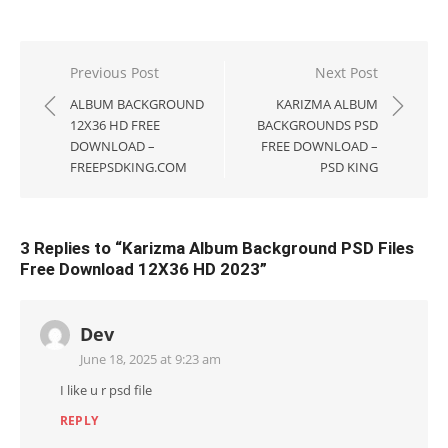
Post
Previous Post
Next Post
navigation
ALBUM BACKGROUND
KARIZMA ALBUM
12X36 HD FREE
BACKGROUNDS PSD
DOWNLOAD –
FREE DOWNLOAD –
FREEPSDKING.COM
PSD KING
3 Replies to “
Karizma Album Background PSD Files
Free Download 12X36 HD 2023
”
Dev
June 18, 2025 at 9:23 am
I like u r psd file
REPLY